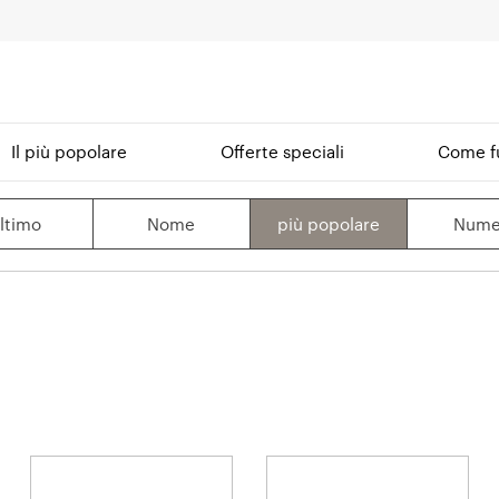
Il più popolare
Offerte speciali
Come f
ltimo
Nome
più popolare
Nume