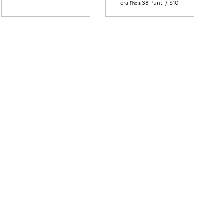
era
38 Punti / $10
Fino a