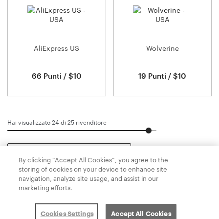
AliExpress US
Wolverine
66 Punti / $10
19 Punti / $10
Hai visualizzato 24 di
25
rivenditore
Carica di più
By clicking “Accept All Cookies”, you agree to the
storing of cookies on your device to enhance site
navigation, analyze site usage, and assist in our
marketing efforts.
Informativa sulla privacy
Termini e condizioni
Politica sui cookie
Ci contatti
Cookies Settings
Accept All Cookies
Powered by
Valuedynamx