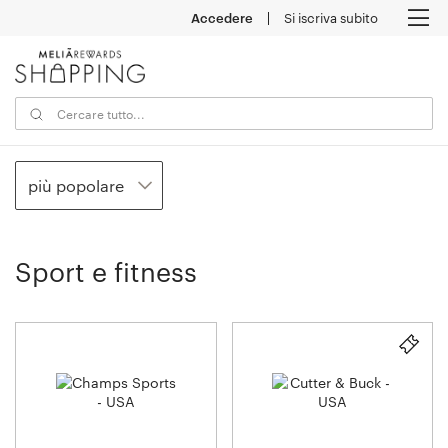
Accedere
Si iscriva subito
M
più popolare
Sport e fitness
25
rivenditore