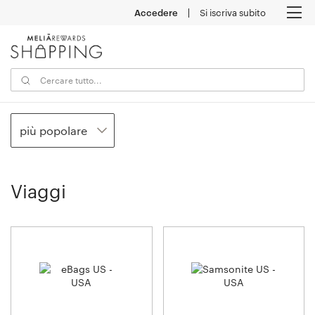
Accedere
Si iscriva subito
M
più popolare
Viaggi
5
rivenditore