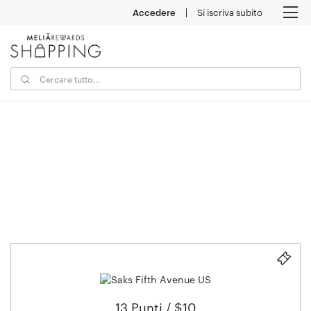
Accedere
Si iscriva subito
M
13 Punti / $10