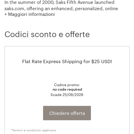
In the summer of 2000, Saks Fifth Avenue launched
saks.com, offering an enhanced, personalized, online
+ Maggiori informazioni
shopping experience. You may shop at saks.com in many
ways: by a distinct look, a specific designer or an
individual item. saks.com is committed to providing the
Codici sconto e offerte
same legendary service and style found in all Saks Fifth
Avenue stores.
Flat Rate Express Shipping for $25 USD!
Codice promo:
no code required
Scade
25/09/2026
Chiedere offerta
*Termini e condizioni applicare