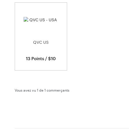
1
commerçants
QVC US
13 Points / $10
Vous avez vu 1 de
1
commerçants