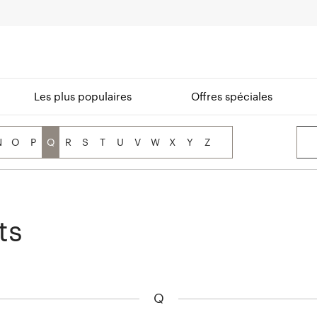
Les plus populaires
Offres spéciales
N
O
P
Q
R
S
T
U
V
W
X
Y
Z
ts
Q