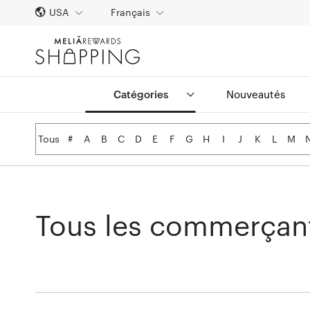
USA
Français
Catégories
Nouveautés
Tous
#
A
B
C
D
E
F
G
H
I
J
K
L
M
Tous les commerçan