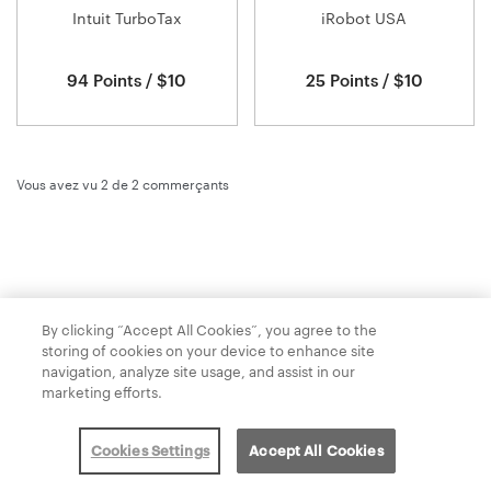
Intuit TurboTax
iRobot USA
94 Points / $10
25 Points / $10
Vous avez vu 2 de
2
commerçants
By clicking “Accept All Cookies”, you agree to the
storing of cookies on your device to enhance site
navigation, analyze site usage, and assist in our
marketing efforts.
Politique de confidentialité
Conditions Générales
Politique des cookie
Contactez-nous
Cookies Settings
Accept All Cookies
Powered by
Valuedynamx
© 2026 Tous droits réservés par Meliá