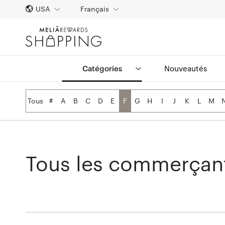
USA
Français
Catégories
Nouveautés
Tous
#
A
B
C
D
E
F
G
H
I
J
K
L
M
Tous les commerçan