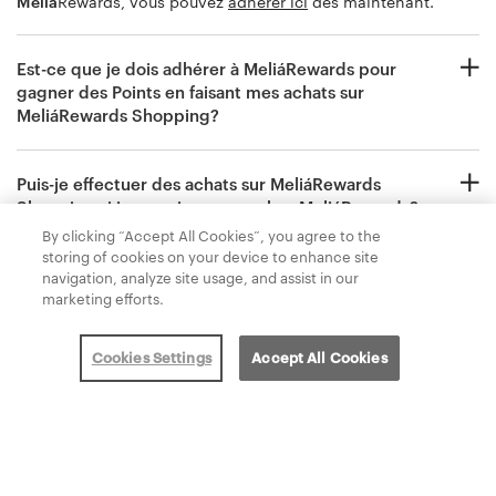
Meliá
Rewards, vous pouvez
adhérer ici
dès maintenant.
Est-ce que je dois adhérer à
Meliá
Rewards pour
gagner des Points en faisant mes achats sur
Meliá
Rewards Shopping?
Puis-je effectuer des achats sur
Meliá
Rewards
Shopping si je ne suis pas membre
Meliá
Rewards?
By clicking “Accept All Cookies”, you agree to the
storing of cookies on your device to enhance site
navigation, analyze site usage, and assist in our
marketing efforts.
Cookies Settings
Accept All Cookies
Politique de confidentialité
Conditions Générales
Politique des cookie
Contactez-nous
Powered by
Valuedynamx