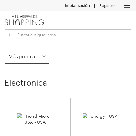
Iniciar sesión
Registro
M
Más populares
Electrónica
17
establecimientos