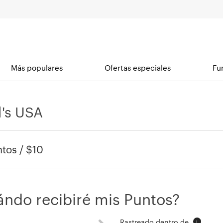
Más populares
Ofertas especiales
Fu
l's USA
tos / $10
ndo recibiré mis Puntos?
Rastreado dentro de
i