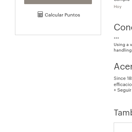
Hoy
Calcular Puntos
Con
***
Using a 
handling 
Acer
Since 18
efficaci
+ Seguir
All of u
are avai
Tamb