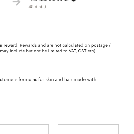
45 día(s)
ur reward. Rewards and are not calculated on postage /
 may include but not be limited to VAT, GST etc).
stomers formulas for skin and hair made with
ng to our customers everywhere! Although our products
ND BRED”.