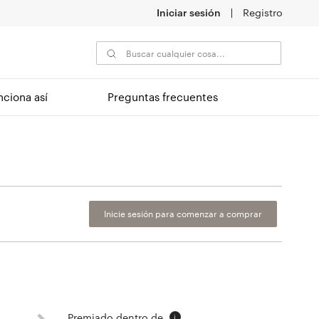
Iniciar sesión
Registro
nciona así
Preguntas frecuentes
Inicie sesión para comenzar a comprar
Premiado dentro de
i