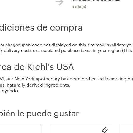
5 día(s)
diciones de compra
voucher/coupon code not displayed on this site may invalidate yo
/ delivery costs or associated purchase taxes in your region (This
ca de Kiehl's USA
51, our New York apothecary has been dedicated to serving cu
ous, naturally derived ingredients.
 leyendo
s at Kiehl’s Since 1851 would like to extend a heartfelt greeti
lable internationally, Kiehl’s is at its heart NEW YORK “BORN A
ién le puede gustar