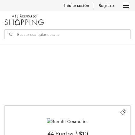
Iniciar sesión
Registro
M
44 Puntos / $10