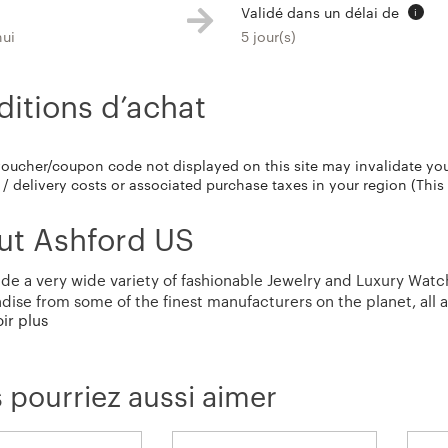
Validé dans un délai de
i
hui
5 jour(s)
itions d’achat
voucher/coupon code not displayed on this site may invalidate yo
/ delivery costs or associated purchase taxes in your region (This
ut Ashford US
de a very wide variety of fashionable Jewelry and Luxury Wat
ise from some of the finest manufacturers on the planet, all a
oir plus
0-day return policy; free shipping and savings up to 80%, you c
 pourriez aussi aimer