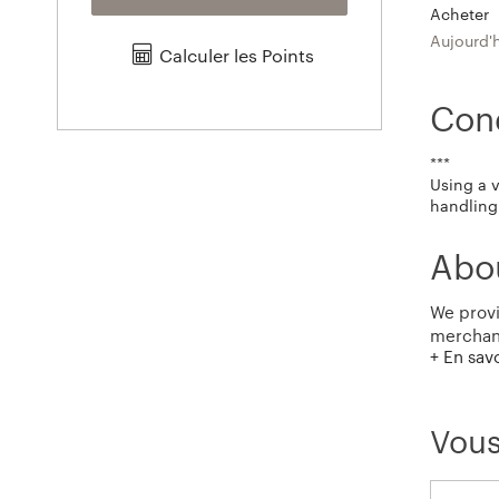
Acheter
Aujourd'
Calculer les Points
Cond
***
Using a 
handling 
Abo
We provi
merchand
+ En sav
hassle 3
Vous