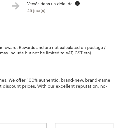
Versés dans un délai de
i
45 jour(s)
ur reward. Rewards and are not calculated on postage /
 may include but not be limited to VAT, GST etc).
ches. We offer 100% authentic, brand-new, brand-name
t discount prices. With our excellent reputation; no-
an be sure that converting with us is easy.